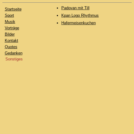
Padovan mit Till
Startseite
Sport
Kpan Logo Rhythmus
Musik
Hafermeisenkuchen
Vorträge
Bilder
Kontakt
Quotes
Gedanken
Sonstiges