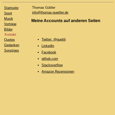
Thomas Güttler
Startseite
info@thomas-guettler.de
Sport
Musik
Meine Accounts auf anderen Seiten
Vorträge
Bilder
Kontakt
Twitter: @guettli
Quotes
Gedanken
LinkedIn
Sonstiges
Facebook
github.com
Stackoverflow
Amazon Rezensionen