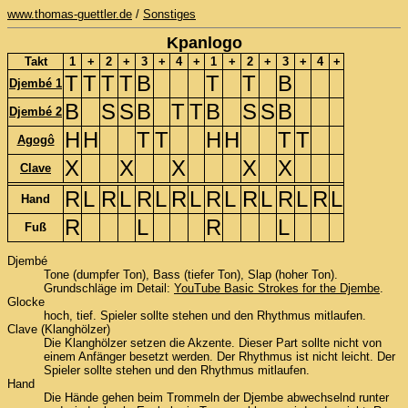
www.thomas-guettler.de
/
Sonstiges
Kpanlogo
Takt
1
+
2
+
3
+
4
+
1
+
2
+
3
+
4
+
T
T
T
T
B
T
T
B
Djembé 1
B
S
S
B
T
T
B
S
S
B
Djembé 2
H
H
T
T
H
H
T
T
Agogô
X
X
X
X
X
Clave
R
L
R
L
R
L
R
L
R
L
R
L
R
L
R
L
Hand
R
L
R
L
Fuß
Djembé
Tone (dumpfer Ton), Bass (tiefer Ton), Slap (hoher Ton).
Grundschläge im Detail:
YouTube Basic Strokes for the Djembe
.
Glocke
hoch, tief. Spieler sollte stehen und den Rhythmus mitlaufen.
Clave (Klanghölzer)
Die Klanghölzer setzen die Akzente. Dieser Part sollte nicht von
einem Anfänger besetzt werden. Der Rhythmus ist nicht leicht. Der
Spieler sollte stehen und den Rhythmus mitlaufen.
Hand
Die Hände gehen beim Trommeln der Djembe abwechselnd runter