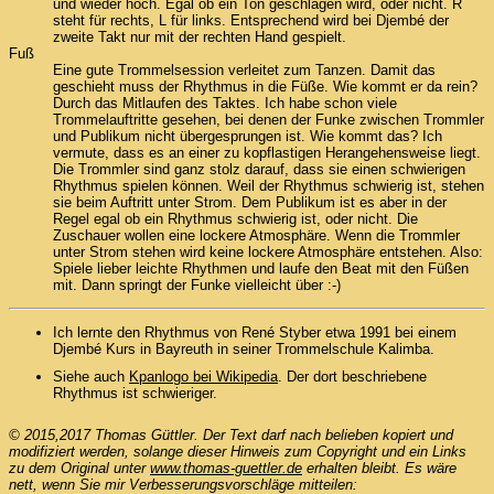
und wieder hoch. Egal ob ein Ton geschlagen wird, oder nicht. R
steht für rechts, L für links. Entsprechend wird bei Djembé der
zweite Takt nur mit der rechten Hand gespielt.
Fuß
Eine gute Trommelsession verleitet zum Tanzen. Damit das
geschieht muss der Rhythmus in die Füße. Wie kommt er da rein?
Durch das Mitlaufen des Taktes. Ich habe schon viele
Trommelauftritte gesehen, bei denen der Funke zwischen Trommler
und Publikum nicht übergesprungen ist. Wie kommt das? Ich
vermute, dass es an einer zu kopflastigen Herangehensweise liegt.
Die Trommler sind ganz stolz darauf, dass sie einen schwierigen
Rhythmus spielen können. Weil der Rhythmus schwierig ist, stehen
sie beim Auftritt unter Strom. Dem Publikum ist es aber in der
Regel egal ob ein Rhythmus schwierig ist, oder nicht. Die
Zuschauer wollen eine lockere Atmosphäre. Wenn die Trommler
unter Strom stehen wird keine lockere Atmosphäre entstehen. Also:
Spiele lieber leichte Rhythmen und laufe den Beat mit den Füßen
mit. Dann springt der Funke vielleicht über :-)
Ich lernte den Rhythmus von René Styber etwa 1991 bei einem
Djembé Kurs in Bayreuth in seiner Trommelschule Kalimba.
Siehe auch
Kpanlogo bei Wikipedia
. Der dort beschriebene
Rhythmus ist schwieriger.
© 2015,2017 Thomas Güttler. Der Text darf nach belieben kopiert und
modifiziert werden, solange dieser Hinweis zum Copyright und ein Links
zu dem Original unter
www.thomas-guettler.de
erhalten bleibt. Es wäre
nett, wenn Sie mir Verbesserungsvorschläge mitteilen: